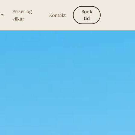
Priser og
Book
Kontakt
tid
vilkår