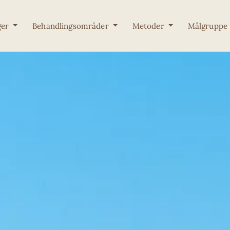
ger
Behandlingsområder
Metoder
Målgruppe